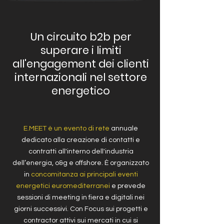
Un circuito b2b per
superare i limiti
all'engagement dei clienti
internazionali nel settore
energetico
E.MEET è un evento di rete
annuale
dedicato alla creazione di contatti e
contratti all'interno dell'industria
dell’energia, o&g e offshore. È organizzato
in
concomitanza ai principali eventi
energetici euromediterranei
e prevede
sessioni di meeting in fiera e digitali nei
giorni successivi. Con Focus sui progetti e
contractor attivi sui mercati in cui si