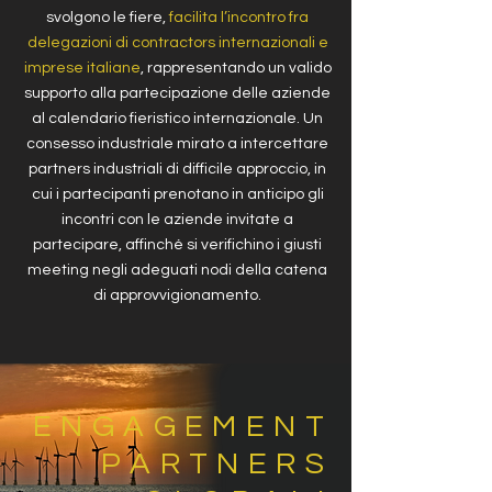
svolgono le fiere,
facilita l’incontro fra
delegazioni di contractors internazionali e
imprese italiane
, rappresentando un valido
supporto alla partecipazione delle aziende
al calendario fieristico internazionale. Un
consesso industriale mirato a intercettare
partners industriali di difficile approccio, in
cui i partecipanti prenotano in anticipo gli
incontri con le aziende invitate a
partecipare, affinché si verifichino i giusti
meeting negli adeguati nodi della catena
di approvvigionamento.
ENGAGEMENT
PARTNERS