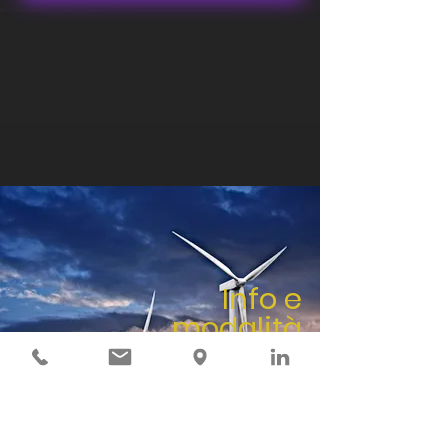
Info e
modalità
di adesione