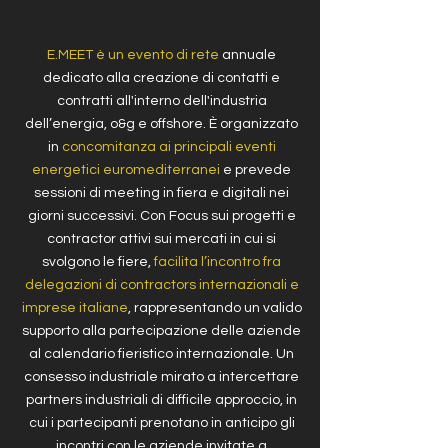
E.MEET è un evento di rete
annuale
dedicato alla creazione di contatti e
contratti all'interno dell'industria
dell’energia, o&g e offshore. È organizzato
in
concomitanza ai principali eventi
energetici euromediterranei
e prevede
sessioni di meeting in fiera e digitali nei
giorni successivi. Con Focus sui progetti e
contractor attivi sui mercati in cui si
svolgono le fiere,
facilita l’incontro fra
delegazioni di contractors internazionali e
imprese italiane
, rappresentando un valido
supporto alla partecipazione delle aziende
al calendario fieristico internazionale. Un
consesso industriale mirato a intercettare
partners industriali di difficile approccio, in
cui i partecipanti prenotano in anticipo gli
incontri con le aziende invitate a