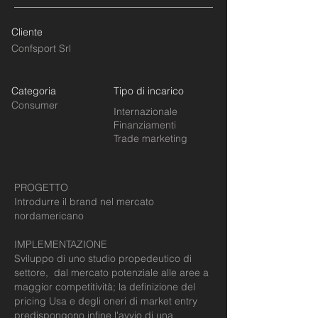
Cliente
Confsport Srl
Categoria
Tipo di incarico
Consumer
Internazionale
Finanziamenti
Trade marketing
PROGETTO
Introdurre il brand nel mercato
nordamericano
IMPLEMENTAZIONE
Sviluppo di uno studio propedeutico di
settore, dal mercato potenziale alle aree a
maggior competitività; la definizione del
pricing Usa e degli oneri di market entry
predispongono infine l'avvio di una