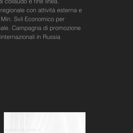
 collaudo e fine linea.
regionale con attività esterna e
o Min. Svil Economico per
ionale. Campagna di promozione
nternazionali in Russia